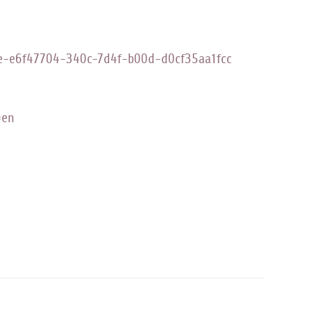
edge-e6f47704-340c-7d4f-b00d-d0cf35aa1fcc
=en