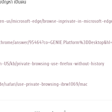
มีปัญหา เป็นต้น
om/en-us/microsoft-edge/browse-inprivate-in-microsoft-
om/chrome/answer/95464?co=GENIE.Platform%3DDesktop&hl
/en-US/kb/private-browsing-use-firefox-without-history
ide/safari/use-private-browsing-ibrw1069/mac