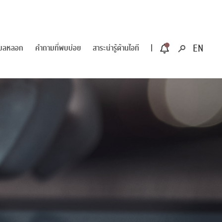
ีเมลหลอก
คำถามที่พบบ่อย
สาระน่ารู้ด้านไอที