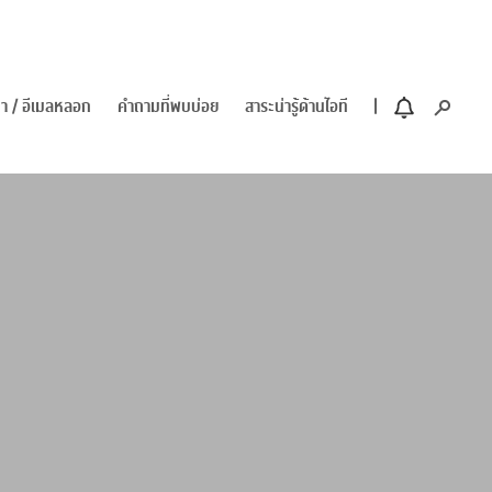
า / อีเมลหลอก
คำถามที่พบบ่อย
สาระน่ารู้ด้านไอที