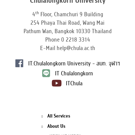
Chulalongkorn University
th
4
Floor, Chamchuri 9 Building
254 Phaya Thai Road, Wang Mai
Pathum Wan, Bangkok 10330 Thailand
Phone 0 2218 3314
E-Mail help@chula.ac.th
IT.Chulalongkorn University - สบท. จุฬาฯ
IT Chulalongkorn
ITChula
All Services
About Us