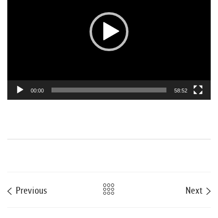
ล่
น
ไ
ฟ
ล์
วิ
ดี
00:00
58:52
โ
อ
Previous
Next