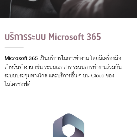
บริการระบบ Microsoft 365
Microsoft 365
เป็นบริการในการทำงาน โดยมีเครื่องมือ
สำหรับทำงาน เช่น ระบบเอกสาร ระบบการทำงานร่วมกัน
ระบบประชุมทางไกล และบริการอื่น ๆ บน Cloud ของ
ไมโครซอฟต์