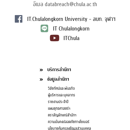
อีเมล databreach@chula.ac.th
IT.Chulalongkorn University - สบท. จุฬาฯ
IT Chulalongkorn
ITChula
บริการสำนักฯ
ข้อมูลสำนักฯ
วิสัยทัศน์และพันธกิจ
ผู้บริหารและบุคลากร
รายงานประจำปี
แผนยุทธศาสตร์ฯ
ตราสัญลักษณ์สำนักฯ
ความมั่นคงปลอดภัยทางไซเบอร์
นโยบายคุ้มครองข้อมูลส่วนบุคคล