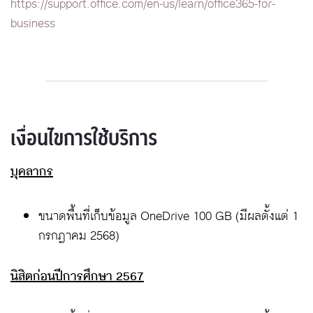
https://support.office.com/en-us/learn/office365-for-
business
เงื่อนไขการใช้บริการ
บุคลากร
ขนาดพื้นที่เก็บข้อมูล OneDrive 100 GB (มีผลตั้งแต่ 1
กรกฎาคม 2568)
นิสิตก่อนปีการศึกษา 2567