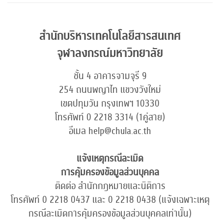
สำนักบริหารเทคโนโลยีสารสนเทศ
จุฬาลงกรณ์มหาวิทยาลัย
ชั้น 4 อาคารจามจุรี 9
254 ถนนพญาไท แขวงวังใหม่
เขตปทุมวัน กรุงเทพฯ 10330
โทรศัพท์ 0 2218 3314 (1คู่สาย)
อีเมล help@chula.ac.th
แจ้งเหตุกรณีละเมิด
การคุ้มครองข้อมูลส่วนบุคคล
ติดต่อ สำนักกฎหมายและนิติการ
โทรศัพท์ 0 2218 0437 และ 0 2218 0438 (แจ้งเฉพาะเหตุ
กรณีละเมิดการคุ้มครองข้อมูลส่วนบุคคลเท่านั้น)