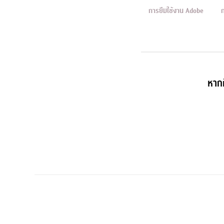
การยืมใช้งาน Adobe
หากม