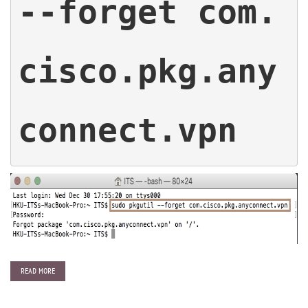
--forget com.
cisco.pkg.any
connect.vpn
READ MORE