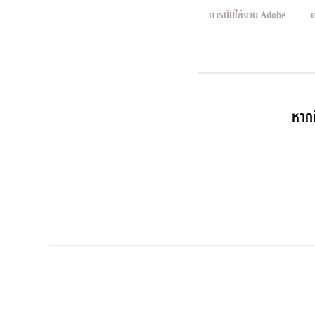
การยืมใช้งาน Adobe
หากม